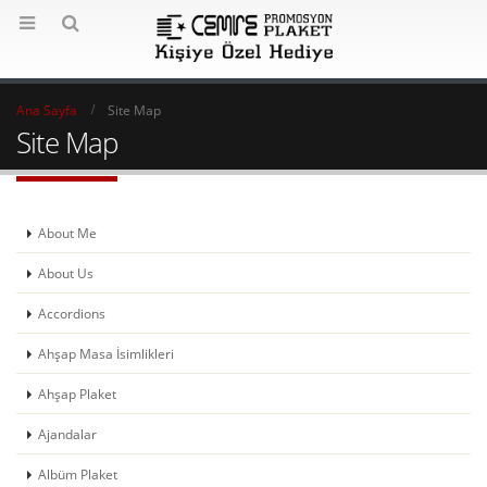
Ana Sayfa
Site Map
Site Map
About Me
About Us
Accordions
Ahşap Masa İsimlikleri
Ahşap Plaket
Ajandalar
Albüm Plaket