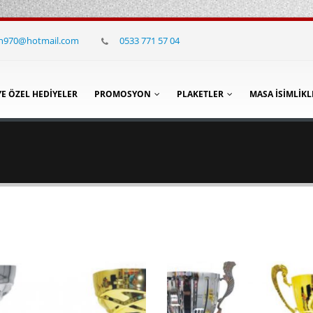
in970@hotmail.com
0533 771 57 04
YE ÖZEL HEDIYELER
PROMOSYON
PLAKETLER
MASA İSIMLIKL