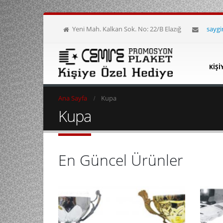
Yeni Mah. Kalkan Sok. No: 22/B Elazığ
sayg
KIŞI
Ana Sayfa
Kupa
Kupa
En Güncel Ürünler