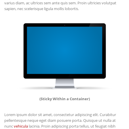
varius diam, ac ultrices sem ante quis sem. Proin ultricies volutpat
sapien, nec scelerisque ligula mollis lobortis.
(Sticky Within a Container)
Lorem ipsum dolor sit amet, consectetur adipiscing elit. Curabitur
pellentesque neque eget diam posuere porta. Quisque ut nulla at
nunc
vehicula
lacinia. Proin adipiscing porta tellus, ut feugiat nibh