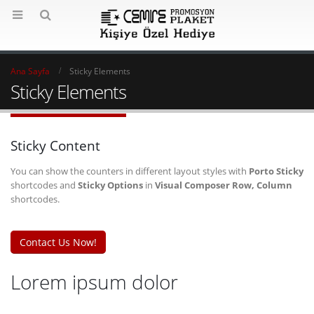
Ana Sayfa
Sticky Elements
Sticky Elements
Sticky Content
You can show the counters in different layout styles with
Porto Sticky
shortcodes and
Sticky Options
in
Visual Composer Row, Column
shortcodes.
Contact Us Now!
Lorem ipsum dolor