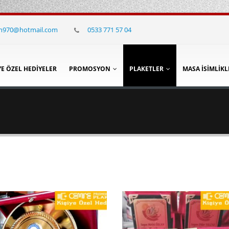
in970@hotmail.com
0533 771 57 04
YE ÖZEL HEDIYELER
PROMOSYON
PLAKETLER
MASA İSIMLIKL