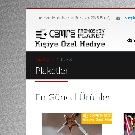
Yeni Mah. Kalkan Sok. No: 22/B Elazığ
sayg
KIŞI
Ana Sayfa
Plaketler
Plaketler
En Güncel Ürünler