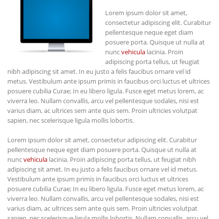
Lorem ipsum dolor sit amet,
consectetur adipiscing elit. Curabitur
pellentesque neque eget diam
posuere porta. Quisque ut nulla at
nunc
vehicula
lacinia. Proin
adipiscing porta tellus, ut feugiat
nibh adipiscing sit amet. In eu justo a felis faucibus ornare vel id
metus. Vestibulum ante ipsum primis in faucibus orci luctus et ultrices
posuere cubilia Curae; In eu libero ligula. Fusce eget metus lorem, ac
viverra leo. Nullam convallis, arcu vel pellentesque sodales, nisi est
varius diam, ac ultrices sem ante quis sem. Proin ultricies volutpat
sapien, nec scelerisque ligula mollis lobortis.
Lorem ipsum dolor sit amet, consectetur adipiscing elit. Curabitur
pellentesque neque eget diam posuere porta. Quisque ut nulla at
nunc
vehicula
lacinia. Proin adipiscing porta tellus, ut feugiat nibh
adipiscing sit amet. In eu justo a felis faucibus ornare vel id metus.
Vestibulum ante ipsum primis in faucibus orci luctus et ultrices
posuere cubilia Curae; In eu libero ligula. Fusce eget metus lorem, ac
viverra leo. Nullam convallis, arcu vel pellentesque sodales, nisi est
varius diam, ac ultrices sem ante quis sem. Proin ultricies volutpat
sapien, nec scelerisque ligula mollis lobortis. Nullam convallis, arcu vel