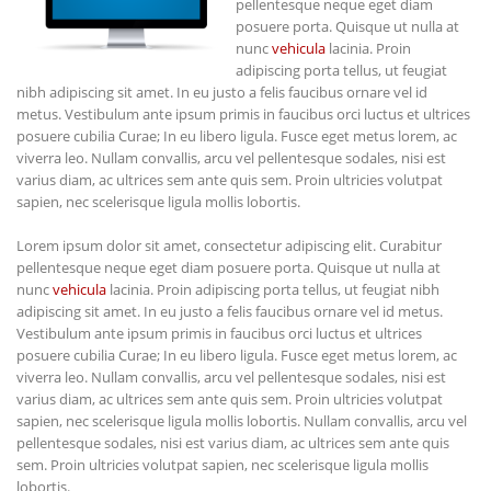
pellentesque neque eget diam
posuere porta. Quisque ut nulla at
nunc
vehicula
lacinia. Proin
adipiscing porta tellus, ut feugiat
nibh adipiscing sit amet. In eu justo a felis faucibus ornare vel id
metus. Vestibulum ante ipsum primis in faucibus orci luctus et ultrices
posuere cubilia Curae; In eu libero ligula. Fusce eget metus lorem, ac
viverra leo. Nullam convallis, arcu vel pellentesque sodales, nisi est
varius diam, ac ultrices sem ante quis sem. Proin ultricies volutpat
sapien, nec scelerisque ligula mollis lobortis.
Lorem ipsum dolor sit amet, consectetur adipiscing elit. Curabitur
pellentesque neque eget diam posuere porta. Quisque ut nulla at
nunc
vehicula
lacinia. Proin adipiscing porta tellus, ut feugiat nibh
adipiscing sit amet. In eu justo a felis faucibus ornare vel id metus.
Vestibulum ante ipsum primis in faucibus orci luctus et ultrices
posuere cubilia Curae; In eu libero ligula. Fusce eget metus lorem, ac
viverra leo. Nullam convallis, arcu vel pellentesque sodales, nisi est
varius diam, ac ultrices sem ante quis sem. Proin ultricies volutpat
sapien, nec scelerisque ligula mollis lobortis. Nullam convallis, arcu vel
pellentesque sodales, nisi est varius diam, ac ultrices sem ante quis
sem. Proin ultricies volutpat sapien, nec scelerisque ligula mollis
lobortis.