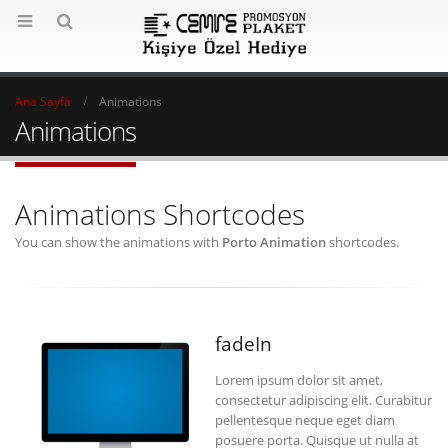
Ana Sayfa
Animations
Animations
Animations Shortcodes
You can show the animations with
Porto Animation
shortcodes.
fadeIn
Lorem ipsum dolor sit amet,
consectetur adipiscing elit. Curabitur
pellentesque neque eget diam
posuere porta. Quisque ut nulla at