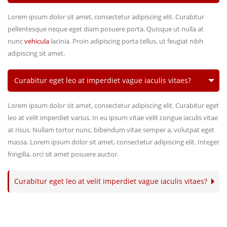
Lorem ipsum dolor sit amet, consectetur adipiscing elit. Curabitur
pellentesque neque eget diam posuere porta. Quisque ut nulla at
nunc
vehicula
lacinia. Proin adipiscing porta tellus, ut feugiat nibh
adipiscing sit amet.
Curabitur eget leo at imperdiet vague iaculis vitaes?
Lorem ipsum dolor sit amet, consectetur adipiscing elit. Curabitur eget
leo at velit imperdiet varius. In eu ipsum vitae velit congue iaculis vitae
at risus. Nullam tortor nunc, bibendum vitae semper a, volutpat eget
massa. Lorem ipsum dolor sit amet, consectetur adipiscing elit. Integer
fringilla, orci sit amet posuere auctor.
Curabitur eget leo at velit imperdiet vague iaculis vitaes?