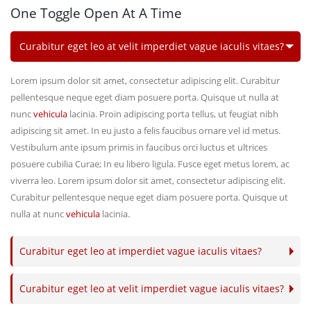
One Toggle Open At A Time
Curabitur eget leo at velit imperdiet vague iaculis vitaes?
Lorem ipsum dolor sit amet, consectetur adipiscing elit. Curabitur
pellentesque neque eget diam posuere porta. Quisque ut nulla at
nunc
vehicula
lacinia. Proin adipiscing porta tellus, ut feugiat nibh
adipiscing sit amet. In eu justo a felis faucibus ornare vel id metus.
Vestibulum ante ipsum primis in faucibus orci luctus et ultrices
posuere cubilia Curae; In eu libero ligula. Fusce eget metus lorem, ac
viverra leo. Lorem ipsum dolor sit amet, consectetur adipiscing elit.
Curabitur pellentesque neque eget diam posuere porta. Quisque ut
nulla at nunc
vehicula
lacinia.
Curabitur eget leo at imperdiet vague iaculis vitaes?
Curabitur eget leo at velit imperdiet vague iaculis vitaes?