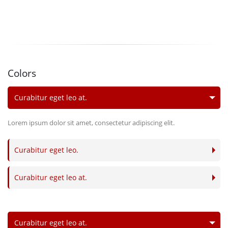
Colors
Curabitur eget leo at.
Lorem ipsum dolor sit amet, consectetur adipiscing elit.
Curabitur eget leo.
Curabitur eget leo at.
Curabitur eget leo at.