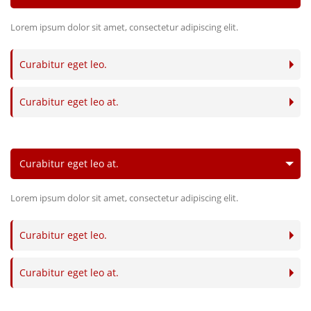
Lorem ipsum dolor sit amet, consectetur adipiscing elit.
Curabitur eget leo.
Curabitur eget leo at.
Curabitur eget leo at.
Lorem ipsum dolor sit amet, consectetur adipiscing elit.
Curabitur eget leo.
Curabitur eget leo at.