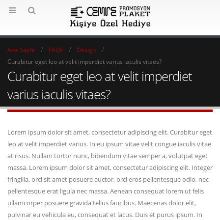
Ana Sayfa
FAQs
Design
Curabitur eget leo at velit imperdiet varius iaculis vitaes?
Curabitur eget leo at velit imperdiet
varius iaculis vitaes?
Lorem ipsum dolor sit amet, consectetur adipiscing elit. Curabitur eget
leo at velit imperdiet varius. In eu ipsum vitae velit congue iaculis vitae
at risus. Nullam tortor nunc, bibendum vitae semper a, volutpat eget
massa. Lorem ipsum dolor sit amet, consectetur adipiscing elit. Integer
fringilla, orci sit amet posuere auctor, orci eros pellentesque odio, nec
pellentesque erat ligula nec massa. Aenean consequat lorem ut felis
ullamcorper posuere gravida tellus faucibus. Maecenas dolor elit,
pulvinar eu vehicula eu, consequat et lacus. Duis et purus ipsum. In