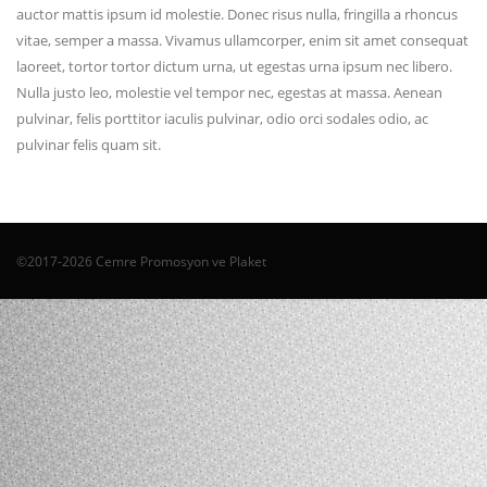
auctor mattis ipsum id molestie. Donec risus nulla, fringilla a rhoncus
vitae, semper a massa. Vivamus ullamcorper, enim sit amet consequat
laoreet, tortor tortor dictum urna, ut egestas urna ipsum nec libero.
Nulla justo leo, molestie vel tempor nec, egestas at massa. Aenean
pulvinar, felis porttitor iaculis pulvinar, odio orci sodales odio, ac
pulvinar felis quam sit.
©2017-2026 Cemre Promosyon ve Plaket