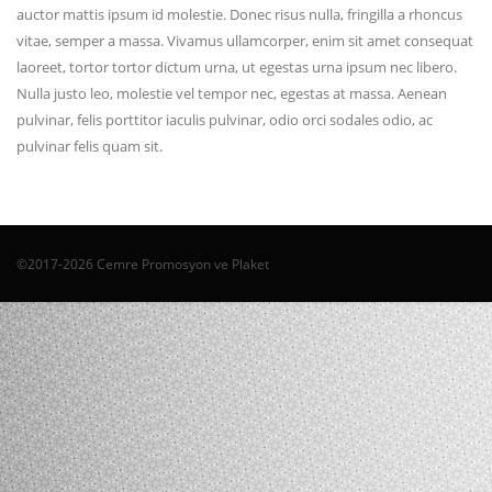
auctor mattis ipsum id molestie. Donec risus nulla, fringilla a rhoncus
vitae, semper a massa. Vivamus ullamcorper, enim sit amet consequat
laoreet, tortor tortor dictum urna, ut egestas urna ipsum nec libero.
Nulla justo leo, molestie vel tempor nec, egestas at massa. Aenean
pulvinar, felis porttitor iaculis pulvinar, odio orci sodales odio, ac
pulvinar felis quam sit.
©2017-2026 Cemre Promosyon ve Plaket