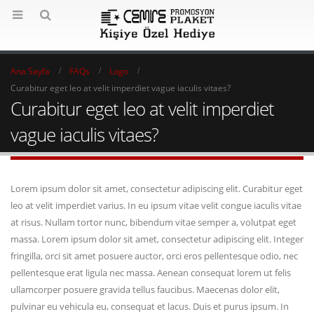
Ana Sayfa
FAQs
Logo
Curabitur eget leo at velit imperdiet vague iaculis vitaes?
Curabitur eget leo at velit imperdiet
vague iaculis vitaes?
Lorem ipsum dolor sit amet, consectetur adipiscing elit. Curabitur eget
leo at velit imperdiet varius. In eu ipsum vitae velit congue iaculis vitae
at risus. Nullam tortor nunc, bibendum vitae semper a, volutpat eget
massa. Lorem ipsum dolor sit amet, consectetur adipiscing elit. Integer
fringilla, orci sit amet posuere auctor, orci eros pellentesque odio, nec
pellentesque erat ligula nec massa. Aenean consequat lorem ut felis
ullamcorper posuere gravida tellus faucibus. Maecenas dolor elit,
pulvinar eu vehicula eu, consequat et lacus. Duis et purus ipsum. In