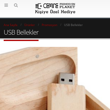
Ana Sayfa
Ürünler
Promosyon
USB Bellekler
USB Bellekler