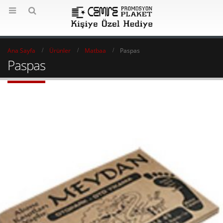
Ana Sayfa
Ürünler
Matbaa
Paspas
Paspas