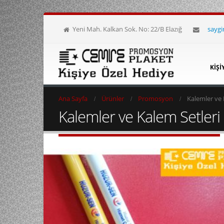
Yeni Mah. Kalkan Sok. No: 22/B Elazığ
sayg
KIŞI
Ana Sayfa
Ürünler
Promosyon
Kalemler ve 
Kalemler ve Kalem Setleri