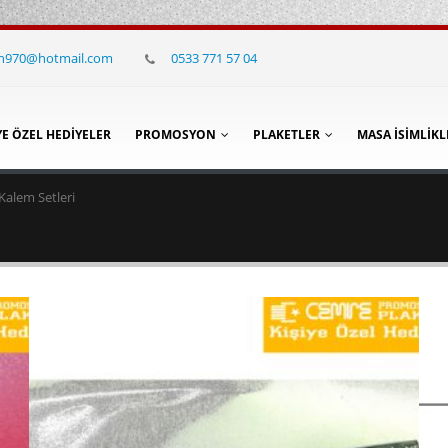
in970@hotmail.com
0533 771 57 04
YE ÖZEL HEDIYELER
PROMOSYON
PLAKETLER
MASA İSIMLIKL
Kalem Setleri