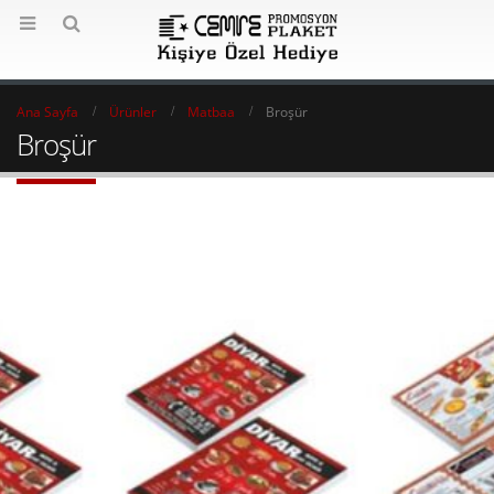
Ana Sayfa
Ürünler
Matbaa
Broşür
Broşür