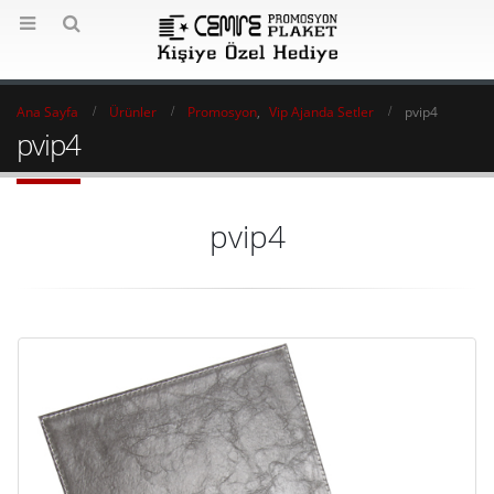
Ana Sayfa
Ürünler
Promosyon
,
Vip Ajanda Setler
pvip4
pvip4
pvip4