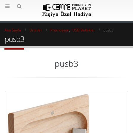
Ana Sayfa
Ürünler
Promosyon
,
USB Bellekler
pusb3
pusb3
pusb3