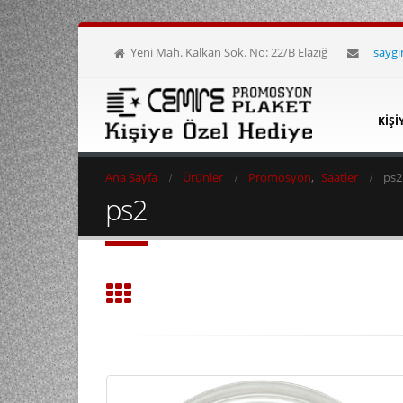
Yeni Mah. Kalkan Sok. No: 22/B Elazığ
sayg
KIŞI
Ana Sayfa
Ürünler
Promosyon
,
Saatler
ps2
ps2