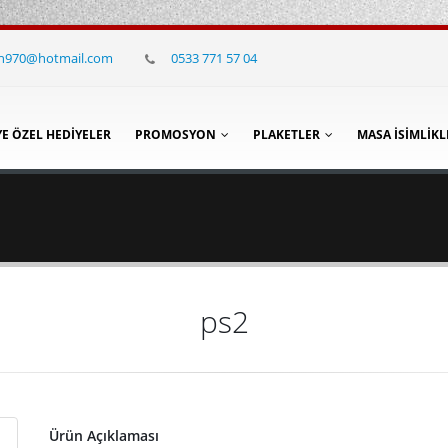
in970@hotmail.com
0533 771 57 04
YE ÖZEL HEDIYELER
PROMOSYON
PLAKETLER
MASA İSIMLIKL
ps2
Ürün Açıklaması