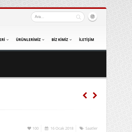
ERI
ÜRÜNLERIMIZ
BIZ KIMIZ
İLETIŞIM
100
16 Ocak 2018
Saatler