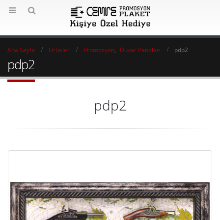
Ana Sayfa
Ürünler
Promosyon
,
Duvar Panoları
pdp2
pdp2
pdp2