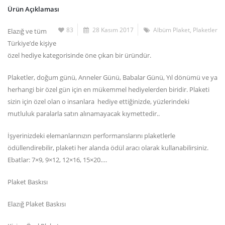
Ürün Açıklaması
83
28 Kasım 2017
Albüm Plaket
,
Plaketler
Elazığ ve tüm
Türkiye’de kişiye
özel hediye kategorisinde öne çıkan bir üründür.
Plaketler, doğum günü, Anneler Günü, Babalar Günü, Yıl dönümü ve ya
herhangi bir özel gün için en mükemmel hediyelerden biridir. Plaketi
sizin için özel olan o insanlara hediye ettiğinizde, yüzlerindeki
mutluluk paralarla satın alınamayacak kıymettedir..
İşyerinizdeki elemanlarınızın performanslarını plaketlerle
ödüllendirebilir, plaketi her alanda ödül aracı olarak kullanabilirsiniz.
Ebatlar: 7×9, 9×12, 12×16, 15×20….
Plaket Baskısı
Elazığ Plaket Baskısı