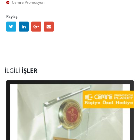
Cemre Promosyon
Paylaş
İLGILI
İŞLER