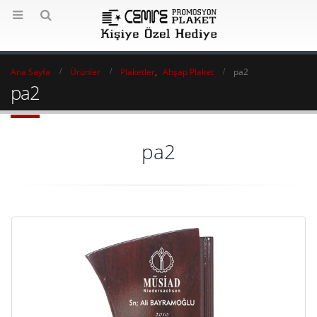
Ana Sayfa
Ürünler
Plaketler
,
Ahşap Plaket
pa2
pa2
pa2