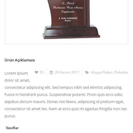
Ürün Açıklaması
55
28 Kasım 2017
Ahşap Plaket
,
Plaketler
Lorem ipsum
dolor sit amet,
consectetur adipiscing elit. Sed tempus nibh sed elimttis adipiscing.
Fusce in hendrerit purus. Suspendisse potenti. Proin quis eros odio,
dapibus dictum mauris. Donec nisi libero, adipiscing id pretium eget,
consectetur sit amet leo. Nam at eros quis mi egestas fringilla non nec
purus.
Vasıflar