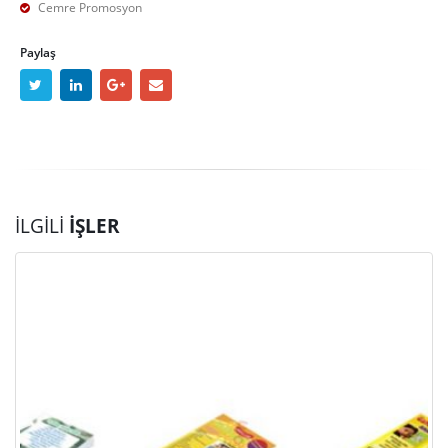
Cemre Promosyon
Paylaş
İLGILI
İŞLER