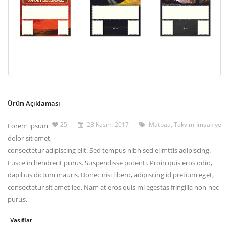
Ürün Açıklaması
25
28 Kasım 2017
Matbaa
,
Takvim-İmsakiye
Lorem ipsum
dolor sit amet,
consectetur adipiscing elit. Sed tempus nibh sed elimttis adipiscing.
Fusce in hendrerit purus. Suspendisse potenti. Proin quis eros odio,
dapibus dictum mauris. Donec nisi libero, adipiscing id pretium eget,
consectetur sit amet leo. Nam at eros quis mi egestas fringilla non nec
purus.
Vasıflar