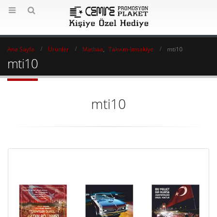
Ana Sayfa
Ürünler
Matbaa
,
Takvim-İmsakiye
mti10
mti10
mti10