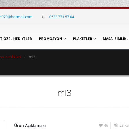
in970@hotmail.com
0533 771 57 04
YE ÖZEL HEDIYELER
PROMOSYON
PLAKETLER
MASA İSIMLIKL
 İsimlikleri
mi3
mi3
Ürün Açıklaması
46
28 Ka