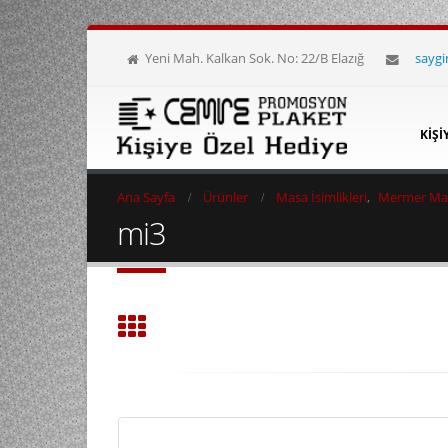
Yeni Mah. Kalkan Sok. No: 22/B Elazığ
sayg
KIŞI
Ana Sayfa
Ürünler
Masa İsimlikleri
,
Mermer Masa
mi3