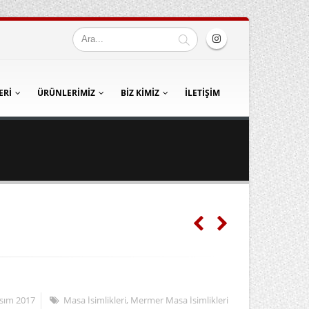
ERI
ÜRÜNLERIMIZ
BIZ KIMIZ
İLETIŞIM
sım 2017
Masa İsimlikleri
,
Mermer Masa İsimlikleri