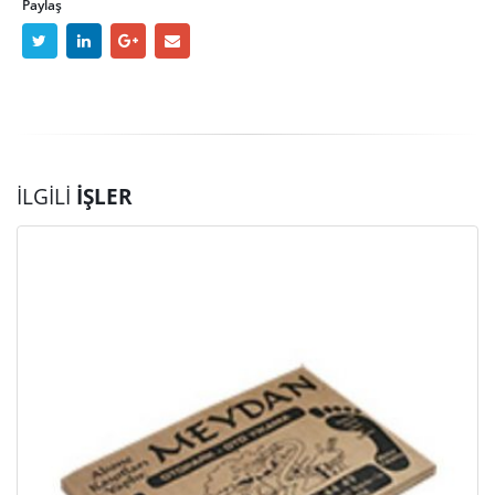
Paylaş
İLGILI
İŞLER