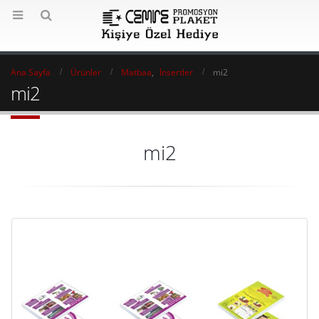
Ana Sayfa
Ürünler
Matbaa
,
İnsertler
mi2
mi2
mi2