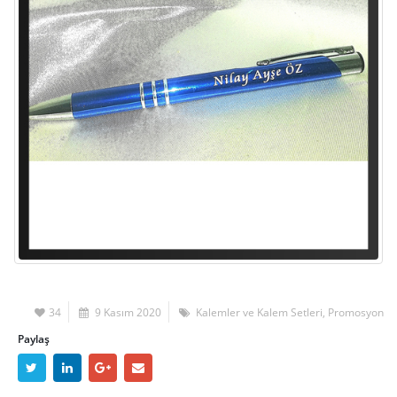
34
9 Kasım 2020
Kalemler ve Kalem Setleri
,
Promosyon
Paylaş