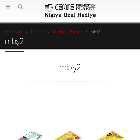
Ana Sayfa
Ürünler
Matbaa
,
Broşür
mbş2
mbş2
mbş2