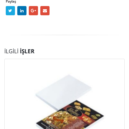
Paylaş
İLGILI
İŞLER