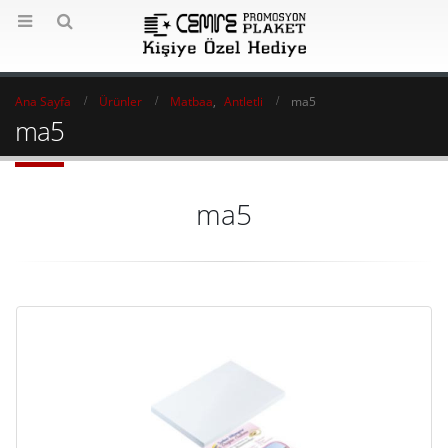
Ana Sayfa
Ürünler
Matbaa
,
Antletli
ma5
ma5
ma5