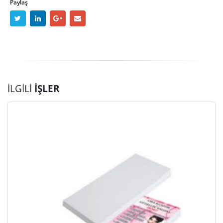
Paylaş
İLGILI
İŞLER