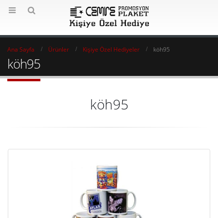
Ana Sayfa
Ürünler
Kişiye Özel Hediyeler
köh95
köh95
köh95