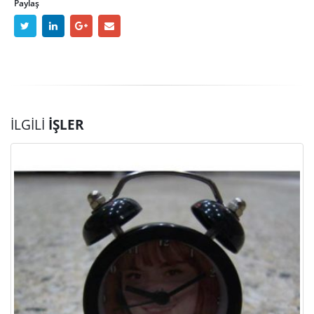
Paylaş
İLGILI
İŞLER