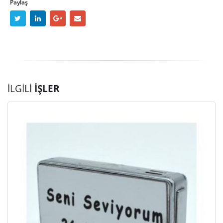
Paylaş
İLGILI
İŞLER