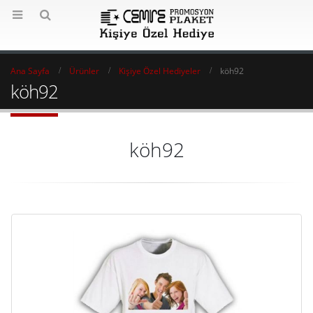
Ana Sayfa
Ürünler
Kişiye Özel Hediyeler
köh92
köh92
köh92