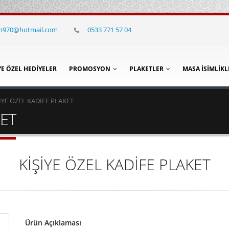
in970@hotmail.com
0533 771 57 04
YE ÖZEL HEDIYELER
PROMOSYON
PLAKETLER
MASA İSIMLIKL
İYE ÖZEL KADİFE PLAKET
KET
KİŞİYE ÖZEL KADİFE PLAKET
Ürün Açıklaması