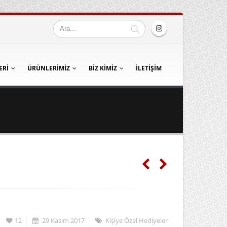
ERI
ÜRÜNLERIMIZ
BIZ KIMIZ
İLETIŞIM
12
29 Kasım 2017
Kişiye Özel Hediyeler