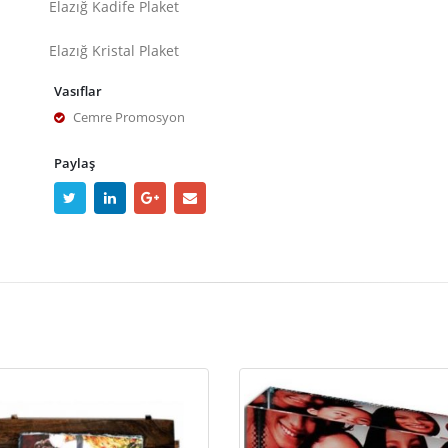
Elazığ Kadife Plaket
Elazığ Kristal Plaket
Vasıflar
Cemre Promosyon
Paylaş