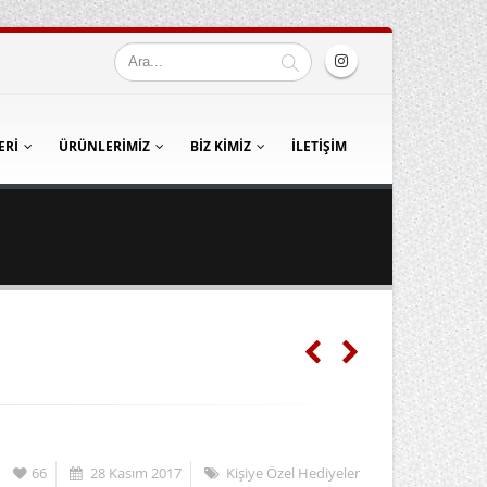
ERI
ÜRÜNLERIMIZ
BIZ KIMIZ
İLETIŞIM
66
28 Kasım 2017
Kişiye Özel Hediyeler