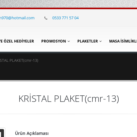
in970@hotmail.com
0533 771 57 04
YE ÖZEL HEDIYELER
PROMOSYON
PLAKETLER
MASA İSIMLIKL
STAL PLAKET(cmr-13)
KRİSTAL PLAKET(cmr-13)
Ürün Açıklaması