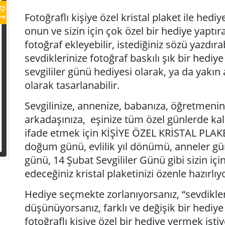
Fotoğraflı kişiye özel kristal plaket ile hed
onun ve sizin için çok özel bir hediye yaptıra
fotoğraf ekleyebilir, istediğiniz sözü yazdırab
sevdiklerinize fotoğraf baskılı şık bir hediye 
sevgililer günü hediyesi olarak, ya da yak
olarak tasarlanabilir.
Sevgilinize, annenize, babanıza, öğretmeniniz
arkadaşınıza, eşinize tüm özel günlerde ka
ifade etmek için KİŞİYE ÖZEL KRİSTAL PLAKET 
doğum günü, evlilik yıl dönümü, anneler g
günü, 14 Şubat Sevgililer Günü gibi sizin iç
edeceğiniz kristal plaketinizi özenle hazırlıy
Hediye seçmekte zorlanıyorsanız, “sevdikler
düşünüyorsanız, farklı ve değişik bir hediye 
fotoğraflı kişiye özel bir hediye vermek istiy