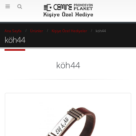
Ana Sayfa
Ürünler
Kişiye Özel Hediyeler
köh44
köh44
köh44