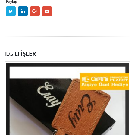
Paylaş
İLGILI
İŞLER