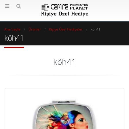
Ana Sayfa
Ürünler
Kişiye Özel Hediyeler
köh41
köh41
köh41