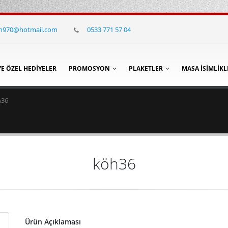
in970@hotmail.com
0533 771 57 04
YE ÖZEL HEDIYELER
PROMOSYON
PLAKETLER
MASA İSIMLIKL
h36
köh36
Ürün Açıklaması