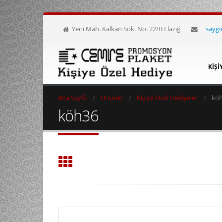
Yeni Mah. Kalkan Sok. No: 22/B Elazığ
sayg
KIŞI
Ana Sayfa
Ürünler
Kişiye Özel Hediyeler
kö
köh36