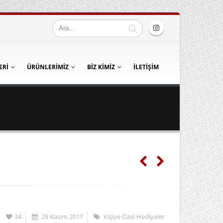
ERI
ÜRÜNLERIMIZ
BIZ KIMIZ
İLETIŞIM
34
28 Kasım 2017
Kişiye Özel Hediyeler