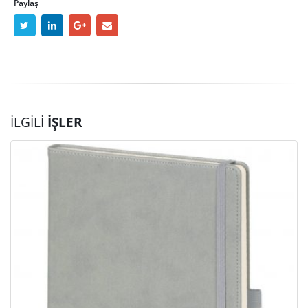
Paylaş
İLGILI
İŞLER