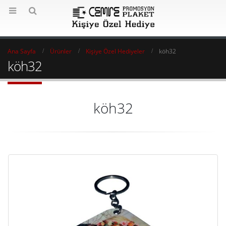
Ana Sayfa
Ürünler
Kişiye Özel Hediyeler
köh32
köh32
köh32