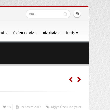
ERI
ÜRÜNLERIMIZ
BIZ KIMIZ
İLETIŞIM
18
29 Kasım 2017
Kişiye Özel Hediyeler