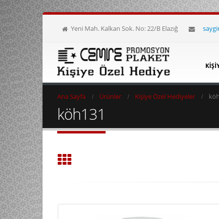
Yeni Mah. Kalkan Sok. No: 22/B Elazığ
sayg
KIŞI
Ana Sayfa
Ürünler
Kişiye Özel Hediyeler
kö
köh131