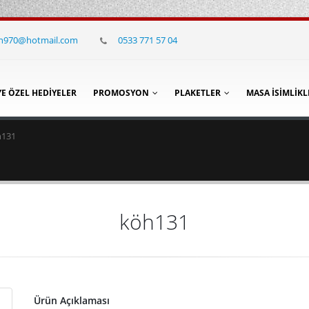
in970@hotmail.com
0533 771 57 04
YE ÖZEL HEDIYELER
PROMOSYON
PLAKETLER
MASA İSIMLIKL
h131
köh131
Ürün Açıklaması