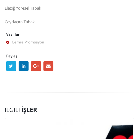
Elazığ Yöresel Tabak
Çaydaçıra Tabak
Vasıflar
Cemre Promosyon
Paylaş
İLGILI
İŞLER