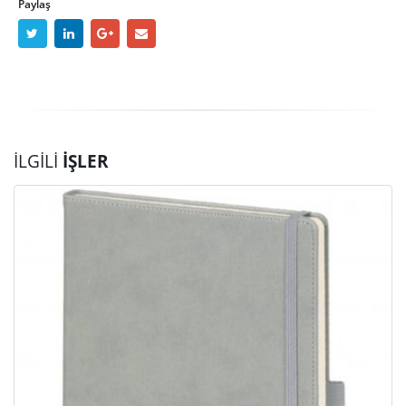
Paylaş
İLGILI
İŞLER