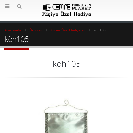
Ana Sayfa
Ürünler
Kişiye Özel Hediyeler
köh105
köh105
köh105