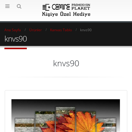
Ana Sayfa
Ürünler
Kanvas Tablo
knvs90
knvs90
knvs90