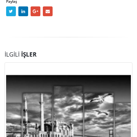
Paylaş
İLGILI
İŞLER