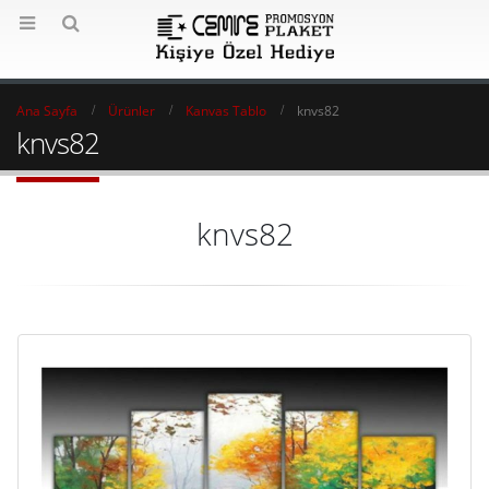
Ana Sayfa
Ürünler
Kanvas Tablo
knvs82
knvs82
knvs82