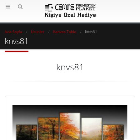
Ana Sayfa
Ürünler
Kanvas Tablo
knvs81
knvs81
knvs81