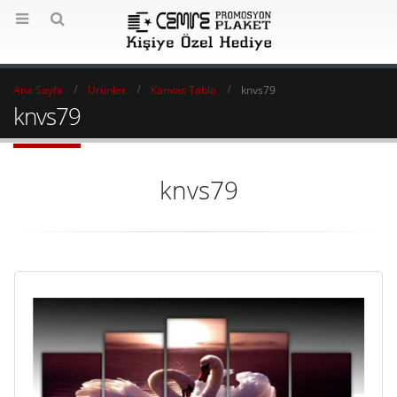
Ana Sayfa
Ürünler
Kanvas Tablo
knvs79
knvs79
knvs79