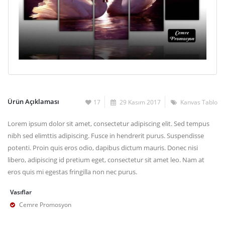
Ürün Açıklaması
17
29 Kasım 2017
Kanvas Tablo
Lorem ipsum dolor sit amet, consectetur adipiscing elit. Sed tempus
nibh sed elimttis adipiscing. Fusce in hendrerit purus. Suspendisse
potenti. Proin quis eros odio, dapibus dictum mauris. Donec nisi
libero, adipiscing id pretium eget, consectetur sit amet leo. Nam at
eros quis mi egestas fringilla non nec purus.
Vasıflar
Cemre Promosyon