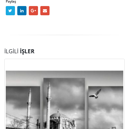
Paylaş
İLGILI
İŞLER