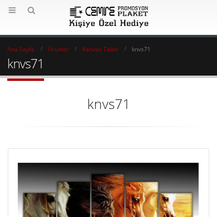
Ana Sayfa
Ürünler
Kanvas Tablo
knvs71
knvs71
knvs71