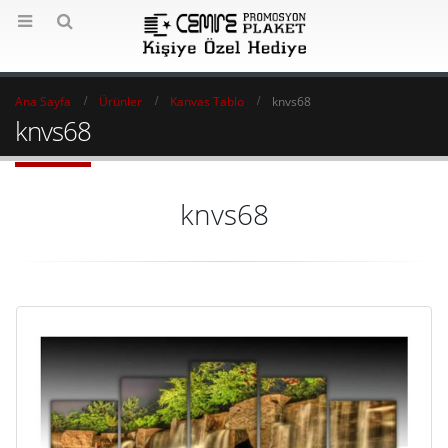
Ana Sayfa
Ürünler
Kanvas Tablo
knvs68
knvs68
knvs68