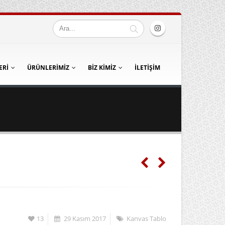
ERI
ÜRÜNLERIMIZ
BIZ KIMIZ
İLETIŞIM
13
29 Kasım 2017
Kanvas Tablo