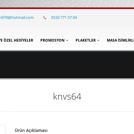
in970@hotmail.com
0533 771 57 04
YE ÖZEL HEDIYELER
PROMOSYON
PLAKETLER
MASA İSIMLIKL
knvs64
Ürün Açıklaması