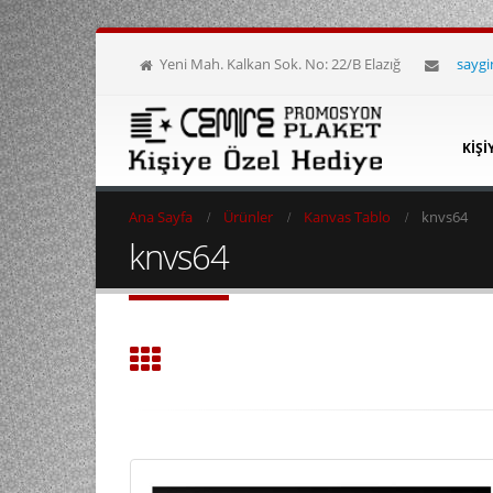
Yeni Mah. Kalkan Sok. No: 22/B Elazığ
sayg
KIŞI
Ana Sayfa
Ürünler
Kanvas Tablo
knvs64
knvs64