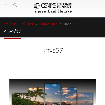
Ana Sayfa
Ürünler
Kanvas Tablo
knvs57
knvs57
knvs57