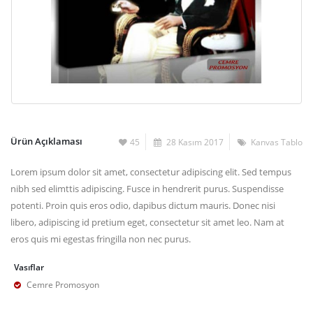
Ürün Açıklaması
45
28 Kasım 2017
Kanvas Tablo
Lorem ipsum dolor sit amet, consectetur adipiscing elit. Sed tempus
nibh sed elimttis adipiscing. Fusce in hendrerit purus. Suspendisse
potenti. Proin quis eros odio, dapibus dictum mauris. Donec nisi
libero, adipiscing id pretium eget, consectetur sit amet leo. Nam at
eros quis mi egestas fringilla non nec purus.
Vasıflar
Cemre Promosyon