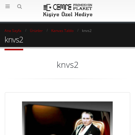
Ana Sayfa
Ürünler
Kanvas Tablo
knvs2
knvs2
knvs2