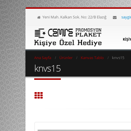
Yeni Mah. Kalkan Sok. No: 22/B Elazığ
sayg
KIŞI
Ana Sayfa
Ürünler
Kanvas Tablo
knvs15
knvs15