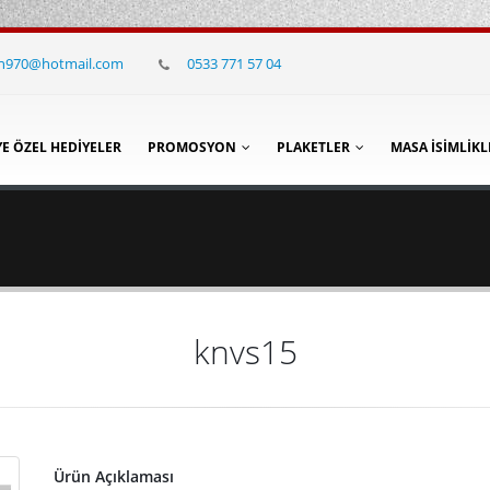
in970@hotmail.com
0533 771 57 04
YE ÖZEL HEDIYELER
PROMOSYON
PLAKETLER
MASA İSIMLIKL
knvs15
Ürün Açıklaması