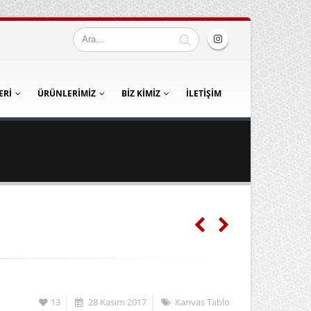
ERI
ÜRÜNLERIMIZ
BIZ KIMIZ
İLETIŞIM
13
28 Kasım 2017
Kanvas Tablo