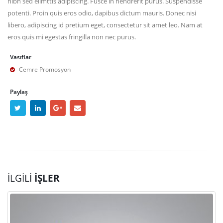
nibh sed elimttis adipiscing. Fusce in hendrerit purus. Suspendisse
potenti. Proin quis eros odio, dapibus dictum mauris. Donec nisi
libero, adipiscing id pretium eget, consectetur sit amet leo. Nam at
eros quis mi egestas fringilla non nec purus.
Vasıflar
Cemre Promosyon
Paylaş
İLGILI
İŞLER