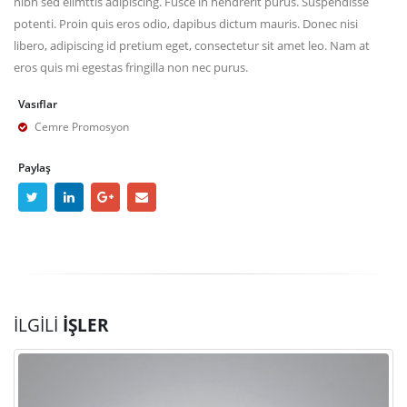
nibh sed elimttis adipiscing. Fusce in hendrerit purus. Suspendisse
potenti. Proin quis eros odio, dapibus dictum mauris. Donec nisi
libero, adipiscing id pretium eget, consectetur sit amet leo. Nam at
eros quis mi egestas fringilla non nec purus.
Vasıflar
Cemre Promosyon
Paylaş
İLGILI
İŞLER