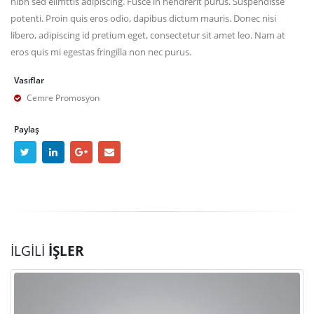
nibh sed elimttis adipiscing. Fusce in hendrerit purus. Suspendisse
potenti. Proin quis eros odio, dapibus dictum mauris. Donec nisi
libero, adipiscing id pretium eget, consectetur sit amet leo. Nam at
eros quis mi egestas fringilla non nec purus.
Vasıflar
Cemre Promosyon
Paylaş
İLGILI
İŞLER