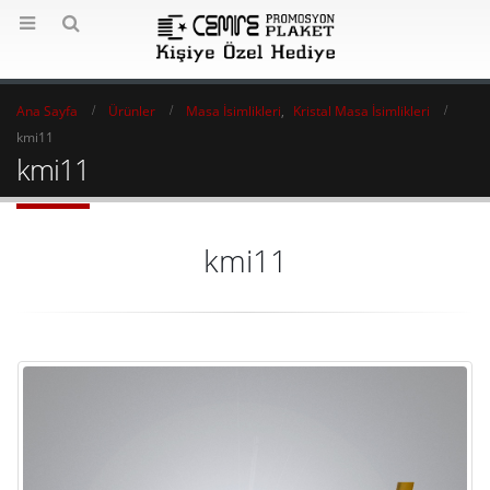
Ana Sayfa
Ürünler
Masa İsimlikleri
,
Kristal Masa İsimlikleri
kmi11
kmi11
kmi11