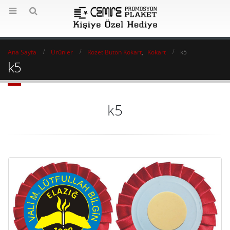
Ana Sayfa
Ürünler
Rozet Buton Kokart
,
Kokart
k5
k5
k5