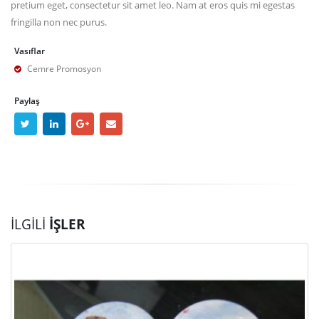
pretium eget, consectetur sit amet leo. Nam at eros quis mi egestas
fringilla non nec purus.
Vasıflar
Cemre Promosyon
Paylaş
İLGILI
İŞLER