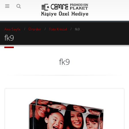
Ana Sayfa
Ürünler
Foto Kristal
fk9
fk9
fk9