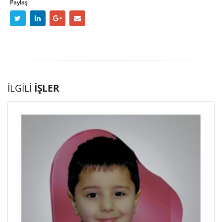
Paylaş
İLGILI
İŞLER